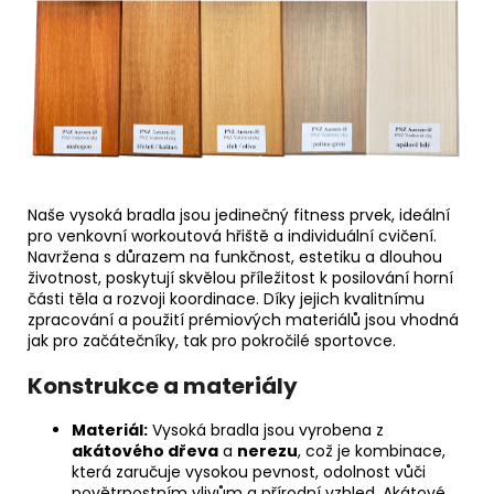
Naše vysoká bradla jsou jedinečný fitness prvek, ideální
pro venkovní workoutová hřiště a individuální cvičení.
Navržena s důrazem na funkčnost, estetiku a dlouhou
životnost, poskytují skvělou příležitost k posilování horní
části těla a rozvoji koordinace. Díky jejich kvalitnímu
zpracování a použití prémiových materiálů jsou vhodná
jak pro začátečníky, tak pro pokročilé sportovce.
Konstrukce a materiály
Materiál:
Vysoká bradla jsou vyrobena z
akátového dřeva
a
nerezu
, což je kombinace,
která zaručuje vysokou pevnost, odolnost vůči
povětrnostním vlivům a přírodní vzhled. Akátové