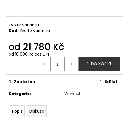
č
u
j
e
Zvolte variantu
m
Kód:
Zvolte variantu
e
od
21 780 Kč
VĚŽIČKA
SE
od
18 000 Kč
bez DPH
SKLUZAVKOU
Měrná
DO KOŠÍKU
cena:
157
300
Kč
Zeptat se
Sdílet
Kategorie
:
Workout
Popis
Diskuze