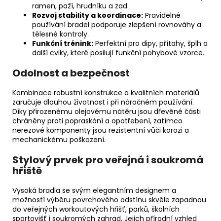
ramen, paží, hrudníku a zad.
Rozvoj stability a koordinace:
Pravidelné
používání bradel podporuje zlepšení rovnováhy a
tělesné kontroly.
Funkční trénink:
Perfektní pro dipy, přítahy, šplh a
další cviky, které posilují funkční pohybové vzorce.
Odolnost a bezpečnost
Kombinace robustní konstrukce a kvalitních materiálů
zaručuje dlouhou životnost i při náročném používání.
Díky přirozenému olejovému nátěru jsou dřevěné části
chráněny proti popraskání a opotřebení, zatímco
nerezové komponenty jsou rezistentní vůči korozi a
mechanickému poškození.
Stylový prvek pro veřejná i soukromá
hřiště
Vysoká bradla se svým elegantním designem a
možností výběru povrchového odstínu skvěle zapadnou
do veřejných workoutových hřišť, parků, školních
sportovišť i soukromých zahrad. Jejich přírodní vzhled