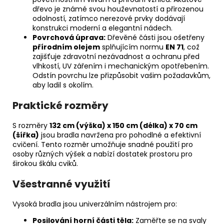
dřevo je známé svou houževnatostí a přirozenou
odolností, zatímco nerezové prvky dodávají
konstrukci moderní a elegantní nádech.
Povrchová úprava:
Dřevěné části jsou ošetřeny
přírodním olejem
splňujícím normu
EN 71
, což
zajišťuje zdravotní nezávadnost a ochranu před
vlhkostí, UV zářením i mechanickým opotřebením.
Odstín povrchu lze přizpůsobit vašim požadavkům,
aby ladil s okolím.
Praktické rozměry
S rozměry
132 cm (výška) x 150 cm (délka) x 70 cm
(šířka)
jsou bradla navržena pro pohodlné a efektivní
cvičení. Tento rozměr umožňuje snadné použití pro
osoby různých výšek a nabízí dostatek prostoru pro
širokou škálu cviků.
Všestranné využití
Vysoká bradla jsou univerzálním nástrojem pro:
Posilování horní části těla:
Zaměřte se na svaly