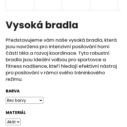
a
j
í
Vysoká bradla
t
?
Představujeme vám naše vysoká bradla, která
jsou navržena pro intenzivní posilování horní
části těla a rozvoj koordinace. Tyto robustní
bradla jsou ideální volbou pro sportovce a
fitness nadšence, kteří hledají efektivní nástroj
HLEDAT
pro posilování v rámci svého tréninkového
režimu.
D
BARVA
o
p
o
MATERIÁL
r
u