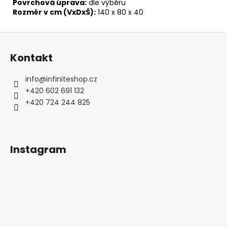
Povrchová úprava:
dle výběru
Rozměr v cm (VxDxŠ):
140 x 80 x 40
Z
á
Kontakt
p
a
info
@
infiniteshop.cz
t
+420 602 691 132
í
+420 724 244 825
Instagram