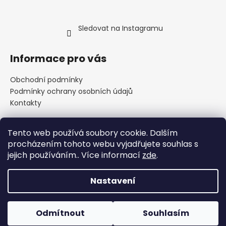
Sledovat na Instagramu
Informace pro vás
Obchodní podmínky
Podmínky ochrany osobních údajů
Kontakty
Tento web používá soubory cookie. Dalším
Přijímáme online platby
procházením tohoto webu vyjadřujete souhlas s
jejich používáním.. Více informací
zde
.
Nastavení
Vytvořil Shoptet
Odmítnout
Souhlasím
Copyright 2026
INFINITE SHOP
. Všechna práva vyhrazena.