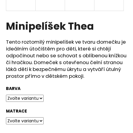
a
j
í
Minipelíšek Thea
t
?
Tento roztomilý minipelíšek ve tvaru domečku je
ideálním útočištěm pro děti, které si chtějí
odpočinout nebo se schovat s oblíbenou knížkou
či hračkou.
Domeček s otevřenou čelní stranou
láká děti k bezpečnému úkrytu a vytváří útulný
HLEDAT
prostor přímo v dětském pokoji.
BARVA
D
o
p
MATRACE
o
r
u