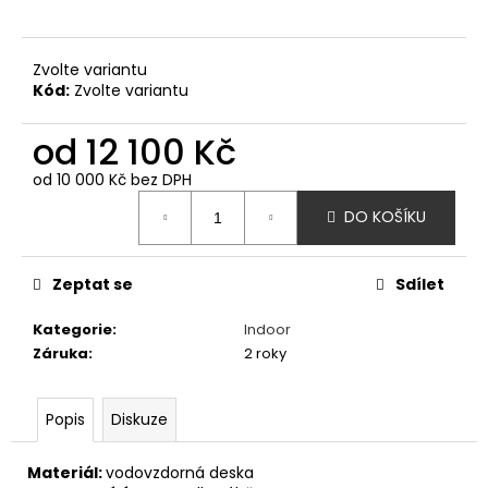
č
u
j
Zvolte variantu
e
Kód:
Zvolte variantu
m
e
od
12 100 Kč
od
10 000 Kč
bez DPH
ŘETĚZOVÁ
Měrná
DVOUHOUPAČKA
DO KOŠÍKU
cena:
45
980
Kč
Zeptat se
Sdílet
Kategorie
:
Indoor
Záruka
:
2 roky
Popis
Diskuze
Materiál:
vodovzdorná deska