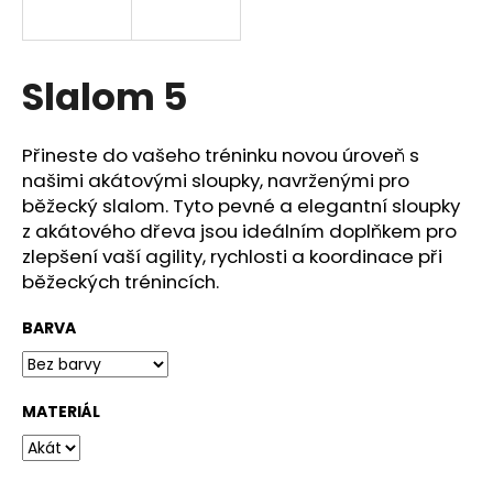
a
j
í
Slalom 5
t
?
Přineste do vašeho tréninku novou úroveň s
našimi akátovými sloupky, navrženými pro
běžecký slalom. Tyto pevné a elegantní sloupky
z akátového dřeva jsou ideálním doplňkem pro
zlepšení vaší agility, rychlosti a koordinace při
HLEDAT
běžeckých trénincích.
BARVA
D
o
p
MATERIÁL
o
r
u