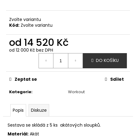
č
u
j
Zvolte variantu
e
Kód:
Zvolte variantu
m
e
od
14 520 Kč
od
12 000 Kč
bez DPH
HOUPAČKA
Měrná
HNÍZDO
DO KOŠÍKU
cena:
42
350
Kč
Zeptat se
Sdílet
Kategorie
:
Workout
Popis
Diskuze
Sestava se skládá z 5 ks akátových sloupků.
Materiál:
Akát