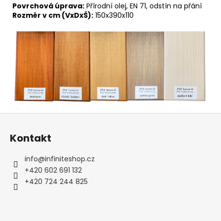
Povrchová úprava:
Přírodní olej, EN 71, odstín na přání
Rozměr v cm (VxDxŠ):
150x390x110
Z
á
Kontakt
p
a
info
@
infiniteshop.cz
t
+420 602 691 132
í
+420 724 244 825