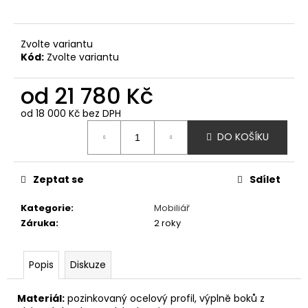
č
u
j
Zvolte variantu
e
Kód:
Zvolte variantu
m
e
od
21 780 Kč
od
18 000 Kč
bez DPH
HOUPAČKA
Měrná
HNÍZDO
DO KOŠÍKU
cena:
42
350
Kč
Zeptat se
Sdílet
Kategorie
:
Mobiliář
Záruka
:
2 roky
Popis
Diskuze
Materiál:
pozinkovaný ocelový profil, výplně boků z