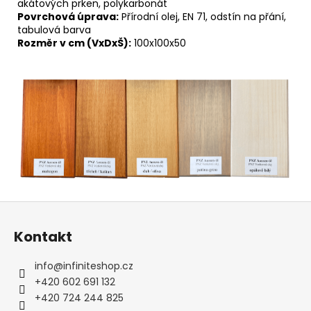
akátových prken, polykarbonát
Povrchová úprava:
Přírodní olej, EN 71, odstín na přání,
tabulová barva
Rozměr v cm (VxDxŠ):
100x100x50
Z
á
Kontakt
p
a
info
@
infiniteshop.cz
t
+420 602 691 132
í
+420 724 244 825