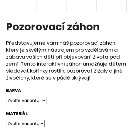
a
j
í
Pozorovací záhon
t
?
Představujeme vám náš pozorovací záhon,
který je skvělým nástrojem pro vzdělávání a
zábavu vašich dětí při objevování života pod
zemí. Tento interaktivní záhon umožňuje dětem
sledovat kořínky rostlin, pozorovat žížaly a jiné
HLEDAT
živočichy, které se v půdě skrývají.
BARVA
D
o
p
MATERIÁL
o
r
u