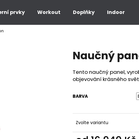
erní prvky
Workout
Doplňky
Indoor
on
Co potřebujete najít?
Naučný pane
HLEDAT
Tento naučný panel, vyro
objevování krásného svět
Doporučujeme
BARVA
Zvolte variantu
HOUPAČKA HNÍZDO
ŘETĚZOVÁ DVO