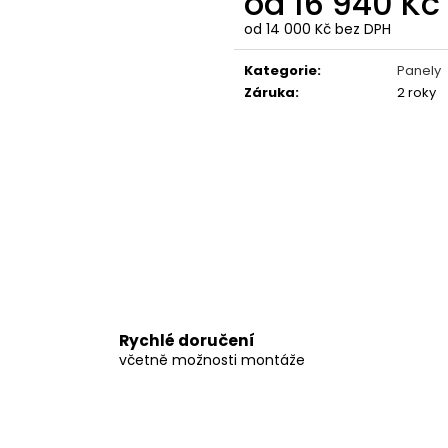
od
16 940 Kč
42 350 Kč
45 980 Kč
od
14 000 Kč
bez DPH
Měrná
cena:
Kategorie
:
Panely
Záruka
:
2 roky
Rychlé doručení
včetně možnosti montáže