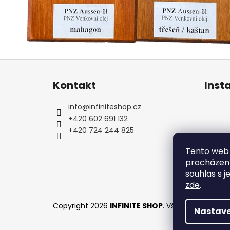
Z
á
Kontakt
Inst
p
a
info
@
infiniteshop.cz
t
+420 602 691 132
í
+420 724 244 825
Tento web 
procházení
souhlas s j
zde
.
Copyright 2026
INFINITE SHOP
. Všechna práva v
Nastave