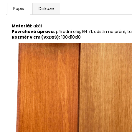
Popis
Diskuze
Materiál:
akát
Povrchová úprava:
p
řírodní olej, EN 71, odstín na přání, 
Rozměr v cm (VxDxŠ):
180x110x18