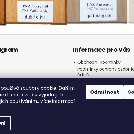
agram
Informace pro vás
Obchodní podmínky
Podmínky ochrany osobní
údajů
Kontakty
používá soubory cookie. Dalším
Odmítnout
S
m tohoto webu vyjadřujete
ejich používáním.. Více informací
Sledovat na Instagramu
yhrazena.
ní