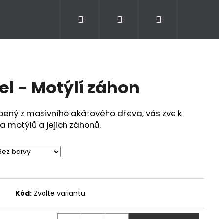
Hledat
Přihlášení
Nákupní
košík
l - Motýlí záhon
bený z masivního akátového dřeva, vás zve k
a motýlů a jejich záhonů.
Kód:
Zvolte variantu
UHOUPAČKA