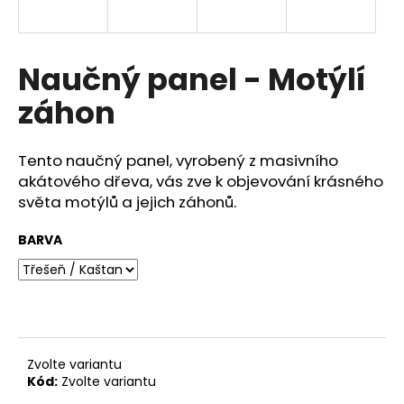
a
j
í
Naučný panel - Motýlí
t
záhon
?
Tento naučný panel, vyrobený z masivního
akátového dřeva, vás zve k objevování krásného
světa motýlů a jejich záhonů.
HLEDAT
BARVA
D
o
p
o
r
Zvolte variantu
Kód:
Zvolte variantu
u