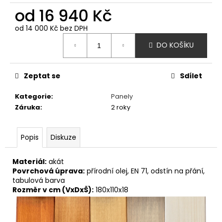
č
od
16 940 Kč
u
j
od
14 000 Kč
bez DPH
e
Měrná
m
DO KOŠÍKU
cena:
e
Zeptat se
Sdílet
ŘETĚZOVÁ
DVOUHOUPAČKA
Kategorie
:
Panely
45
Záruka
:
2 roky
980
Kč
Popis
Diskuze
Materiál:
akát
Povrchová úprava:
p
řírodní olej, EN 71, odstín na přání,
tabulová barva
Rozměr v cm (VxDxŠ):
180x110x18