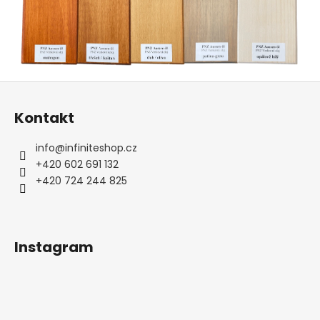
Z
á
Kontakt
p
a
info
@
infiniteshop.cz
t
+420 602 691 132
í
+420 724 244 825
Instagram