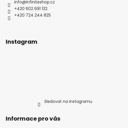
a
info
@
infiniteshop.cz
t
+420 602 691 132
í
+420 724 244 825
Instagram
Sledovat na Instagramu
Informace pro vás