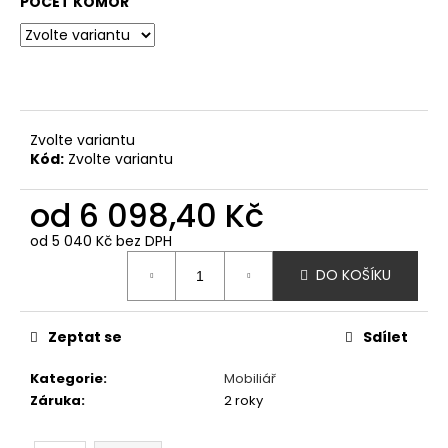
č
POČET KOMOR
u
j
e
m
e
Zvolte variantu
Kód:
Zvolte variantu
HOUPAČKA
HNÍZDO
od
6 098,40 Kč
42
350
od
5 040 Kč
bez DPH
Kč
Měrná
DO KOŠÍKU
cena:
Zeptat se
Sdílet
Kategorie
:
Mobiliář
Záruka
:
2 roky