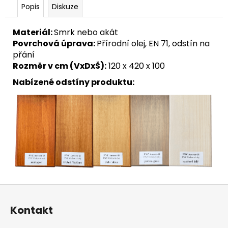
Popis
Diskuze
Materiál:
Smrk nebo akát
Povrchová úprava:
Přírodní olej, EN 71, odstín na
přání
Rozměr v cm (VxDxŠ):
120 x 420 x 100
Nabízené odstíny produktu:
Z
á
Kontakt
p