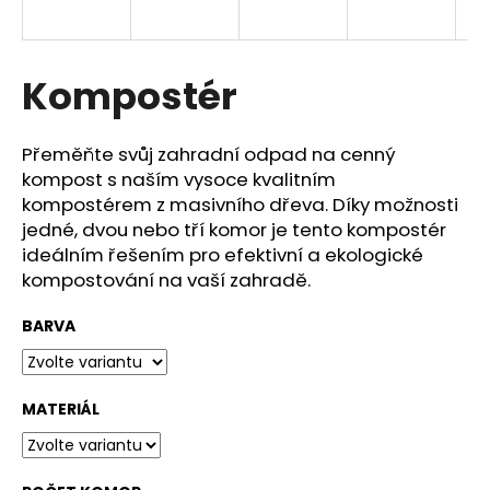
a
j
í
Kompostér
t
?
Přeměňte svůj zahradní odpad na cenný
kompost s naším vysoce kvalitním
kompostérem z masivního dřeva. Díky možnosti
jedné, dvou nebo tří komor je tento kompostér
ideálním řešením pro efektivní a ekologické
HLEDAT
kompostování na vaší zahradě.
BARVA
D
o
p
MATERIÁL
o
r
u