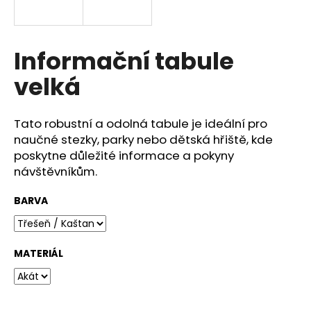
a
j
í
Informační tabule
t
velká
?
Tato robustní a odolná tabule je ideální pro
naučné stezky, parky nebo dětská hřiště, kde
poskytne důležité informace a pokyny
HLEDAT
návštěvníkům.
BARVA
D
o
p
MATERIÁL
o
r
u