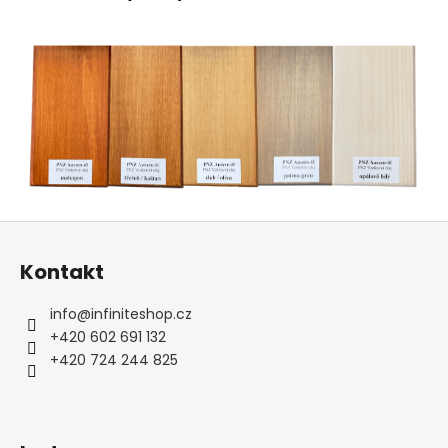
Z
á
Kontakt
p
a
info
@
infiniteshop.cz
t
+420 602 691 132
í
+420 724 244 825