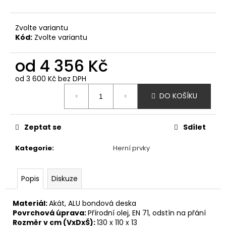
č
u
j
Zvolte variantu
e
Kód:
Zvolte variantu
m
e
od
4 356 Kč
od
3 600 Kč
bez DPH
HOUPAČKA
Měrná
HNÍZDO
DO KOŠÍKU
cena:
42
350
Kč
Zeptat se
Sdílet
Kategorie
:
Herní prvky
Popis
Diskuze
Materiál:
Akát, ALU bondová deska
Povrchová úprava:
Přírodní olej, EN 71, odstín na přání
Rozměr v cm (VxDxŠ):
130 x 110 x 13